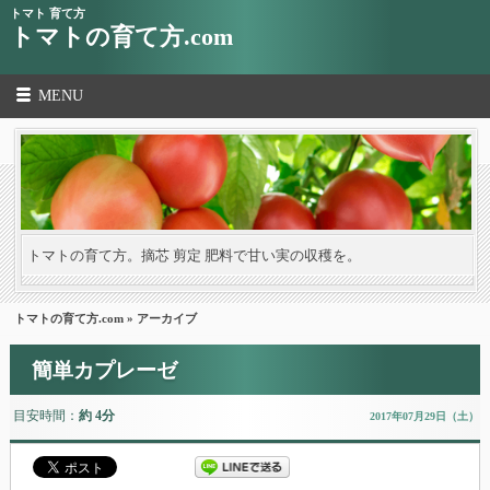
トマト 育て方
トマトの育て方.com
MENU
トマトの育て方。摘芯 剪定 肥料で甘い実の収穫を。
トマトの育て方.com
» アーカイブ
簡単カプレーゼ
目安時間：
約 4分
2017年07月29日（土）