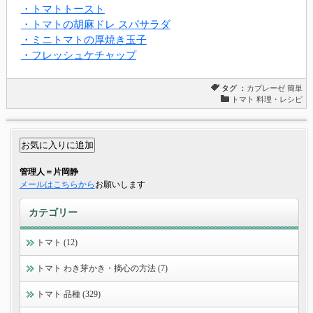
・トマトトースト
・トマトの胡麻ドレ スパサラダ
・ミニトマトの厚焼き玉子
・フレッシュケチャップ
タグ ：
カプレーゼ
簡単
トマト 料理・レシピ
管理人＝片岡静
メールはこちらから
お願いします
カテゴリー
トマト (12)
トマト わき芽かき・摘心の方法 (7)
トマト 品種 (329)