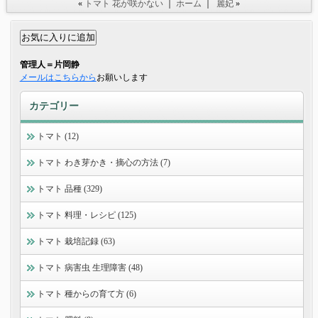
«
トマト 花が咲かない
｜
ホーム
｜
麗妃
»
管理人＝片岡静
メールはこちらから
お願いします
カテゴリー
トマト (12)
トマト わき芽かき・摘心の方法 (7)
トマト 品種 (329)
トマト 料理・レシピ (125)
トマト 栽培記録 (63)
トマト 病害虫 生理障害 (48)
トマト 種からの育て方 (6)