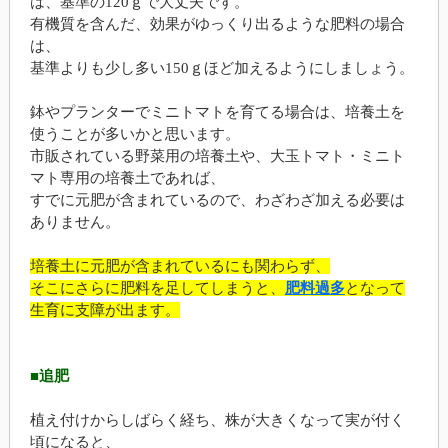
は、基準の120ｇで大丈夫です。
有機質を含んだ、効果がゆっくり出るような肥料の場合
は、
基準よりも少し多い150ｇほど加えるようにしましょう。
鉢やプランターでミニトマトを育てる場合は、培養土を
使うことが多いかと思います。
市販されている野菜用の培養土や、大玉トマト・ミニト
マト専用の培養土であれば、
すでに元肥が含まれているので、わざわざ加える必要は
ありません。
培養土に元肥が含まれているにも関わらず、
そこにさらに肥料を足してしまうと、
肥料過多
となって
生育に支障が出ます。
■追肥
植え付けからしばらく経ち、株が大きくなって実が付く
頃になると、