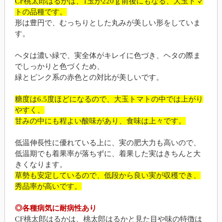
CF桃太郎はるかは、1玉が220ｇ前後にもなる、大玉トマ
トの品種です。
形は豊円で、むっちりとした丸みが美しい形をしていま
す。
ヘタは濃い緑で、実全体がキレイに色づき、ヘタの際ま
でしっかりと色づくため、
緑とピンク系の赤色との対比が美しいです。
糖度は6.5度ほどになるので、大玉トマトの中では上がり
やすく、
甘みの中にも程よい酸味があり、食味は上々です。
低温伸長性に優れている上に、実の肥大力も高いので、
低温期でも着果率が落ちずに、着果した実はきちんと大
きくなります。
草勢も安定しているので、低段から良い実が収穫でき、
秀品率が高いです。
◎各種病気に耐病性あり
CF桃太郎はるかは、桃太郎はるかと見た目や味の特徴は