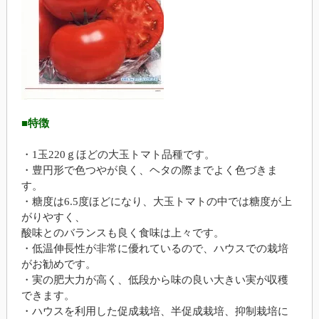
■特徴
・1玉220ｇほどの大玉トマト品種です。
・豊円形で色つやが良く、ヘタの際までよく色づきま
す。
・糖度は6.5度ほどになり、大玉トマトの中では糖度が上
がりやすく、
酸味とのバランスも良く食味は上々です。
・低温伸長性が非常に優れているので、ハウスでの栽培
がお勧めです。
・実の肥大力が高く、低段から味の良い大きい実が収穫
できます。
・ハウスを利用した促成栽培、半促成栽培、抑制栽培に