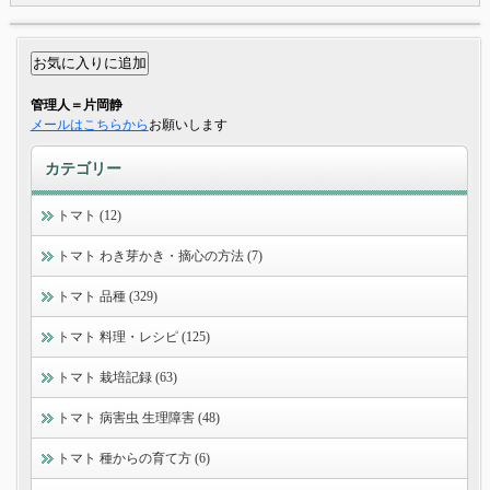
管理人＝片岡静
メールはこちらから
お願いします
カテゴリー
トマト (12)
トマト わき芽かき・摘心の方法 (7)
トマト 品種 (329)
トマト 料理・レシピ (125)
トマト 栽培記録 (63)
トマト 病害虫 生理障害 (48)
トマト 種からの育て方 (6)