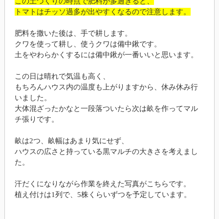
この土づくりの時点で肥料が多過ぎると、
トマトはチッソ過多が出やすくなるので注意します。
肥料を撒いた後は、手で耕します。
クワを使って耕し、使うクワは備中鍬です。
土をやわらかくするには備中鍬が一番いいと思います。
この日は晴れで気温も高く、
もちろんハウス内の温度も上がりますから、休み休み行
いました。
大体混ざったかなと一段落ついたら次は畝を作ってマル
チ張りです。
畝は2つ、畝幅はあまり気にせず、
ハウスの広さと持っている黒マルチの大きさを考えまし
た。
汗だくになりながら作業を終えた写真がこちらです。
植え付けは1列で、5株くらいずつを予定しています。