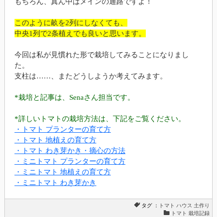
もちろん、真ん中はメインの通路ですよ！
このように畝を2列にしなくても、
中央1列で2条植えでも良いと思います。
今回は私が見慣れた形で栽培してみることになりまし
た。
支柱は……、またどうしようか考えてみます。
*栽培と記事は、Senaさん担当です。
*詳しいトマトの栽培方法は、下記をご覧ください。
・トマト プランターの育て方
・トマト 地植えの育て方
・トマト わき芽かき・摘心の方法
・ミニトマト プランターの育て方
・ミニトマト 地植えの育て方
・ミニトマト わき芽かき
タグ ：
トマト
ハウス
土作り
トマト 栽培記録