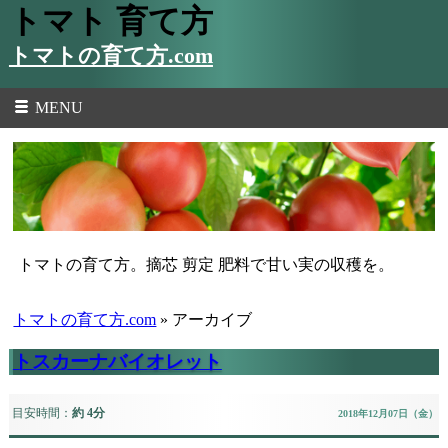
トマト 育て方
トマトの育て方.com
MENU
トマトの育て方。摘芯 剪定 肥料で甘い実の収穫を。
トマトの育て方.com
» アーカイブ
トスカーナバイオレット
目安時間：
約 4分
2018年12月07日（金）