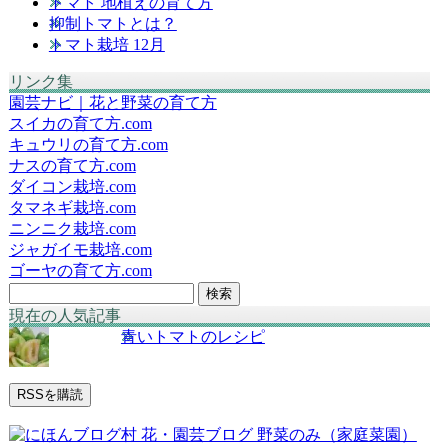
トマト 地植えの育て方
抑制トマトとは？
トマト栽培 12月
リンク集
園芸ナビ｜花と野菜の育て方
スイカの育て方.com
キュウリの育て方.com
ナスの育て方.com
ダイコン栽培.com
タマネギ栽培.com
ニンニク栽培.com
ジャガイモ栽培.com
ゴーヤの育て方.com
検
索:
現在の人気記事
青いトマトのレシピ