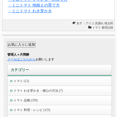
・ミニトマト 地植えの育て方
・ミニトマト わき芽かき
タグ ：
アイコ
尻腐れ
桃太郎
トマト 栽培記録
管理人＝片岡静
メールはこちらから
お願いします
カテゴリー
トマト (12)
トマト わき芽かき・摘心の方法 (7)
トマト 品種 (329)
トマト 料理・レシピ (125)