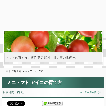
トマトの育て方。摘芯 剪定 肥料で甘い実の収穫を。
トマトの育て方.com
» アーカイブ
ミニトマト アイコの育て方
目安時間：
約 9分
2021年06月18日（金）