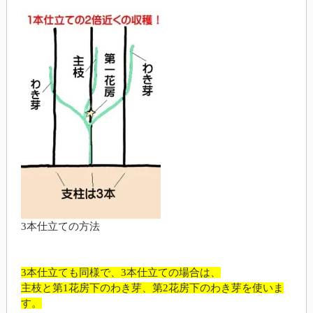
3本仕立ての方法
3本仕立ても同様で、3本仕立ての場合は、
主枝と第1花房下のわき芽、第2花房下のわき芽を使いま
す。