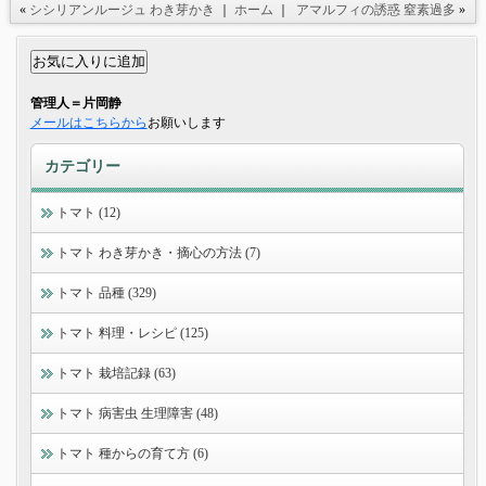
«
シシリアンルージュ わき芽かき
｜
ホーム
｜
アマルフィの誘惑 窒素過多
»
管理人＝片岡静
メールはこちらから
お願いします
カテゴリー
トマト (12)
トマト わき芽かき・摘心の方法 (7)
トマト 品種 (329)
トマト 料理・レシピ (125)
トマト 栽培記録 (63)
トマト 病害虫 生理障害 (48)
トマト 種からの育て方 (6)