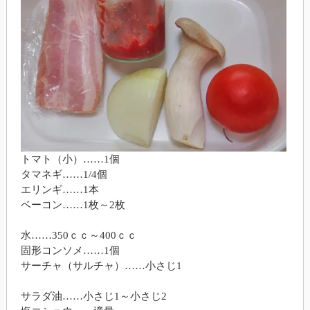
トマト（小）……1個
タマネギ……1/4個
エリンギ……1本
ベーコン……1枚～2枚
水……350ｃｃ～400ｃｃ
固形コンソメ……1個
サーチャ（サルチャ）……小さじ1
サラダ油……小さじ1～小さじ2