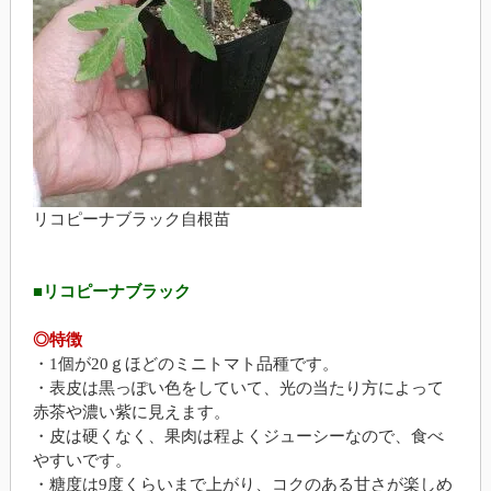
リコピーナブラック自根苗
■リコピーナブラック
◎特徴
・1個が20ｇほどのミニトマト品種です。
・表皮は黒っぽい色をしていて、光の当たり方によって
赤茶や濃い紫に見えます。
・皮は硬くなく、果肉は程よくジューシーなので、食べ
やすいです。
・糖度は9度くらいまで上がり、コクのある甘さが楽しめ