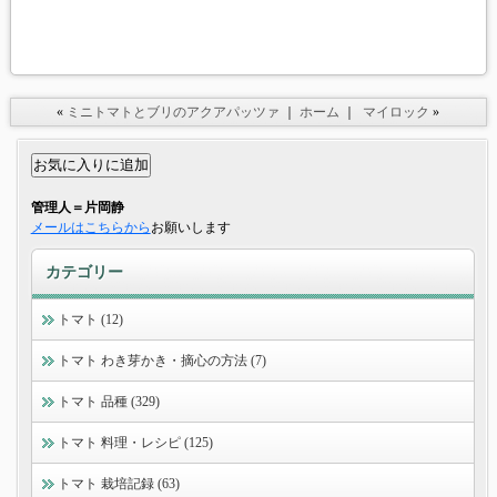
«
ミニトマトとブリのアクアパッツァ
｜
ホーム
｜
マイロック
»
管理人＝片岡静
メールはこちらから
お願いします
カテゴリー
トマト (12)
トマト わき芽かき・摘心の方法 (7)
トマト 品種 (329)
トマト 料理・レシピ (125)
トマト 栽培記録 (63)