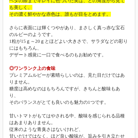
ヘタの際までキレイに色づいた実は、どの角度から見て
も美しく、
その濃く鮮やかな赤色は、誰もが目をとめます。
さらに表面には輝くつやがあり、まさしく真っ赤な宝石
のルビーのようです。
1粒が15ｇ～20ｇとほどよい大きさで、サラダなどの彩り
にはもちろん、
デザート感覚に一口で食べるのもお勧めです。
◎ワンランク上の食味
プレミアムルビーが素晴らしいのは、見た目だけではあ
りません。
糖度は高めなのはもちろんですが、きちんと酸味もあ
り、
そのバランスがとても良いのも魅力の1つです。
甘いトマトがもてはやされる中、酸味を感じられる品種
はあまりありません。
従来のような青臭さはないけれど、
甘いだけではなく、ほど良い酸味が、旨みを引き立たせ