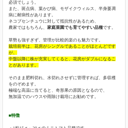
必須でしょう。
また、斑点病、葉かび病、モザイクウィルス、半身萎凋
病に耐病性があります。
ネコブセンチュウに対して抵抗性があるため、
農家ではもちろん、
家庭菜園でも育てやすい品種
です。
草勢も強すぎず、管理が比較的楽のも魅力です。
栽培前半は、花房がシングルであることがほとんどです
が、
中盤以降に株が充実してくると、花房がダブルになるこ
とがあります。
そのまま肥料切れ、水切れさせずに管理すれば、多収穫
をのぞめます。
極端な高温に当てると、奇形果の原因となるので、
無加温でのハウスや雨除け栽培にお勧めです。
■特徴
・1粒15ｇ～20ｇのミニトマト品種です。