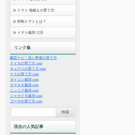
トマト 地植えの育て方
抑制トマトとは？
トマト栽培 12月
リンク集
園芸ナビ｜花と野菜の育て方
スイカの育て方.com
キュウリの育て方.com
ナスの育て方.com
ダイコン栽培.com
タマネギ栽培.com
ニンニク栽培.com
ジャガイモ栽培.com
ゴーヤの育て方.com
現在の人気記事