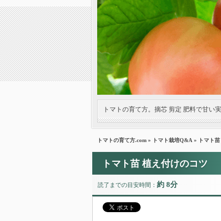
トマトの育て方。摘芯 剪定 肥料で甘い
トマトの育て方.com
»
トマト栽培Q&A
» トマト
トマト苗 植え付けのコツ
約 8分
読了までの目安時間：