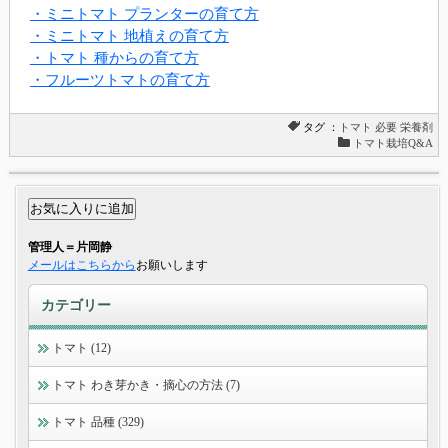
・ミニトマト プランターの育て方
・ミニトマト 地植えの育て方
・トマト 種からの育て方
・フルーツトマトの育て方
タグ ：
トマト
必要
栄養剤
トマト栽培Q&A
管理人＝片岡静
メールはこちらから
お願いします
カテゴリー
トマト (12)
トマト わき芽かき・摘心の方法 (7)
トマト 品種 (329)