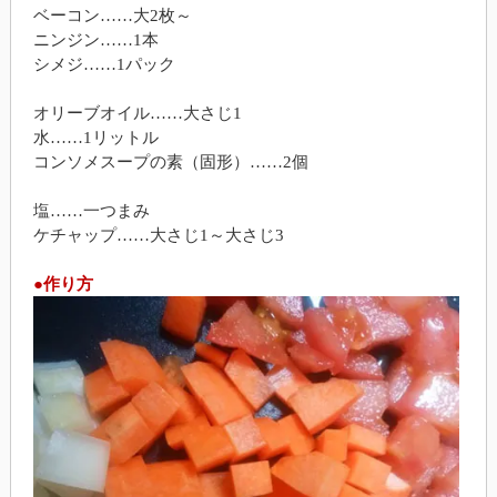
ベーコン……大2枚～
ニンジン……1本
シメジ……1パック
オリーブオイル……大さじ1
水……1リットル
コンソメスープの素（固形）……2個
塩……一つまみ
ケチャップ……大さじ1～大さじ3
●作り方