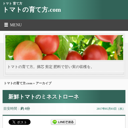
トマト 育て方
トマトの育て方.com
MENU
トマトの育て方。摘芯 剪定 肥料で甘い実の収穫を。
トマトの育て方.com
» アーカイブ
新鮮トマトのミネストローネ
目安時間：
約 4分
2017年05月03日（水）