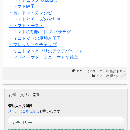
・トマトピラフ 炊飯器で！
・トマト餃子
・青いトマトのレシピ
・トマトとチーズのマリネ
・トマトトースト
・トマトの胡麻ドレ スパサラダ
・ミニトマトの厚焼き玉子
・フレッシュケチャップ
・ミニトマトとブリのアクアパッツァ
・ドライトマト｜ミニトマトで簡単
タグ ：
ミネストローネ
新鮮トマト
トマト 料理・レシピ
管理人＝片岡静
メールはこちらから
お願いします
カテゴリー