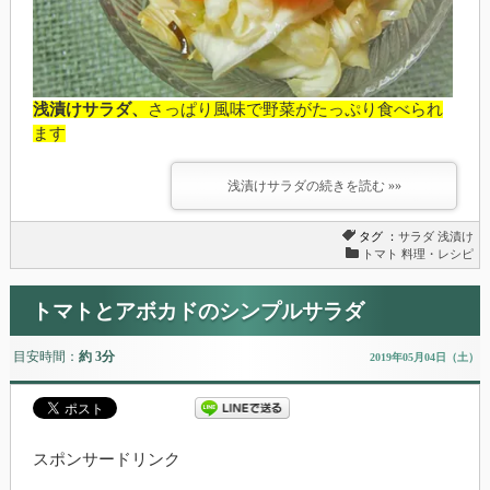
浅漬けサラダ、
さっぱり風味で野菜がたっぷり食べられ
ます
浅漬けサラダの続きを読む »»
タグ ：
サラダ
浅漬け
トマト 料理・レシピ
トマトとアボカドのシンプルサラダ
目安時間：
約 3分
2019年05月04日（土）
スポンサードリンク