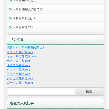
トマト 種の取り方
トマト 地植えの育て方
抑制トマトとは？
トマト栽培 12月
リンク集
園芸ナビ｜花と野菜の育て方
スイカの育て方.com
キュウリの育て方.com
ナスの育て方.com
ダイコン栽培.com
タマネギ栽培.com
ニンニク栽培.com
ジャガイモ栽培.com
ゴーヤの育て方.com
現在の人気記事