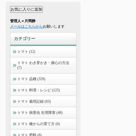
管理人＝片岡静
メールはこちらから
お願いします
カテゴリー
トマト (12)
トマト わき芽かき・摘心の方法
(7)
トマト 品種 (329)
トマト 料理・レシピ (125)
トマト 栽培記録 (63)
トマト 病害虫 生理障害 (48)
トマト 種からの育て方 (6)
トマト 肥料 (8)