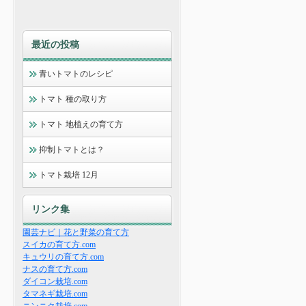
最近の投稿
青いトマトのレシピ
トマト 種の取り方
トマト 地植えの育て方
抑制トマトとは？
トマト栽培 12月
リンク集
園芸ナビ｜花と野菜の育て方
スイカの育て方.com
キュウリの育て方.com
ナスの育て方.com
ダイコン栽培.com
タマネギ栽培.com