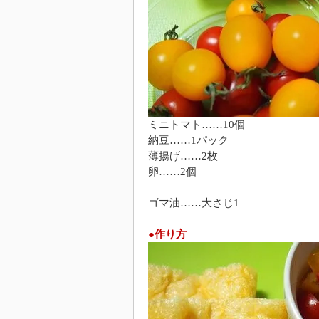
ミニトマト……10個
納豆……1パック
薄揚げ……2枚
卵……2個
ゴマ油……大さじ1
●作り方