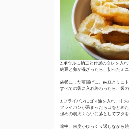
2.ボウルに納豆と付属のタレを入
納豆と卵が混ざったら、切ったミニ
袋状にした薄揚げに、納豆とミニト
すべての袋に入れ終わったら、袋の
3.フライパンにゴマ油を入れ、中
フライパンが温まったら口をとめた
強めの弱火くらいに落としてフタを
途中、何度かひっくり返しながら焼