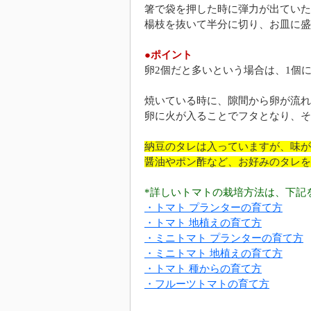
箸で袋を押した時に弾力が出ていた
楊枝を抜いて半分に切り、お皿に盛
●ポイント
卵2個だと多いという場合は、1個
焼いている時に、隙間から卵が流れ
卵に火が入ることでフタとなり、そ
納豆のタレは入っていますが、味が
醤油やポン酢など、お好みのタレを
*詳しいトマトの栽培方法は、下記
・トマト プランターの育て方
・トマト 地植えの育て方
・ミニトマト プランターの育て方
・ミニトマト 地植えの育て方
・トマト 種からの育て方
・フルーツトマトの育て方