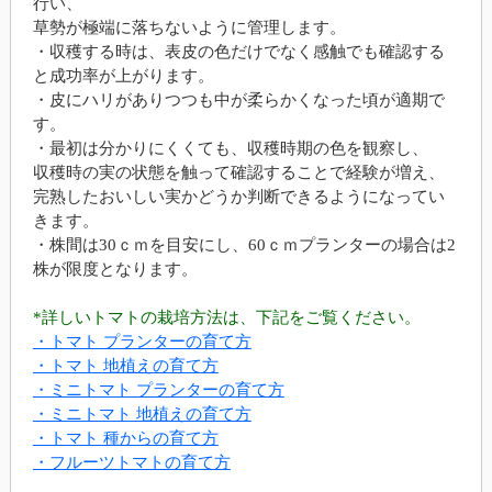
行い、
草勢が極端に落ちないように管理します。
・収穫する時は、表皮の色だけでなく感触でも確認する
と成功率が上がります。
・皮にハリがありつつも中が柔らかくなった頃が適期で
す。
・最初は分かりにくくても、収穫時期の色を観察し、
収穫時の実の状態を触って確認することで経験が増え、
完熟したおいしい実かどうか判断できるようになってい
きます。
・株間は30ｃｍを目安にし、60ｃｍプランターの場合は2
株が限度となります。
*詳しいトマトの栽培方法は、下記をご覧ください。
・トマト プランターの育て方
・トマト 地植えの育て方
・ミニトマト プランターの育て方
・ミニトマト 地植えの育て方
・トマト 種からの育て方
・フルーツトマトの育て方