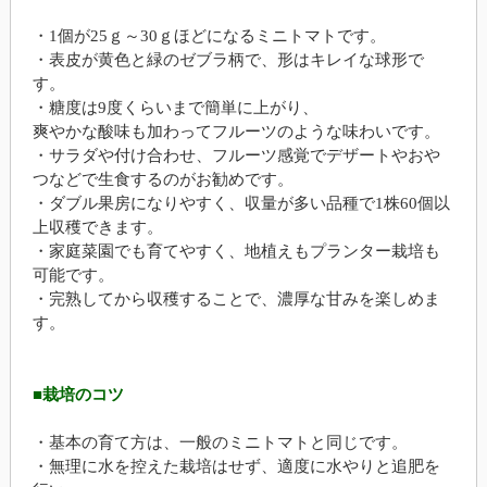
・1個が25ｇ～30ｇほどになるミニトマトです。
・表皮が黄色と緑のゼブラ柄で、形はキレイな球形で
す。
・糖度は9度くらいまで簡単に上がり、
爽やかな酸味も加わってフルーツのような味わいです。
・サラダや付け合わせ、フルーツ感覚でデザートやおや
つなどで生食するのがお勧めです。
・ダブル果房になりやすく、収量が多い品種で1株60個以
上収穫できます。
・家庭菜園でも育てやすく、地植えもプランター栽培も
可能です。
・完熟してから収穫することで、濃厚な甘みを楽しめま
す。
■栽培のコツ
・基本の育て方は、一般のミニトマトと同じです。
・無理に水を控えた栽培はせず、適度に水やりと追肥を