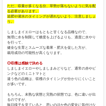
ただ、収量が多くなる分、草勢が落ちないように気を配
る必要があります。
追肥や灌水のタイミングが遅れないよう、注意しましょ
う。
しましまイエローはもともと甘くなる品種なので、
無理に水を制限して糖度を上げるよりも、適度に水やり
を行って、
健全な生育とスムーズな着果・肥大を促した方が、
栽培成功の可能性が高くなります。
◎収穫は感触で決める
しましまイエローやしましまみどりなど、通常の赤やピ
ンクなどのミニトマトと
違う色の品種は、収穫のタイミングが分かりにくいこと
が多いです。
もちろん、未熟な状態と完熟の状態では、色に違いが出
るのですが、
毎日様子を見ていると、思いのほか色の変化に気付けな