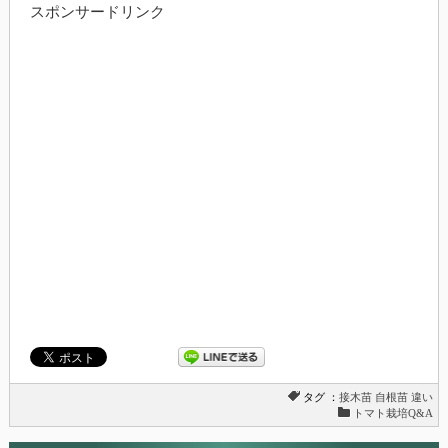
スポンサードリンク
タグ ：
接木苗
自根苗
違い
トマト栽培Q&A