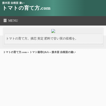
接木苗 自根苗 違い
トマトの育て方.com
MENU
トマトの育て方。摘芯 剪定 肥料で甘い実の収穫を。
トマトの育て方.com
»
トマト栽培Q&A
» 接木苗 自根苗の違い