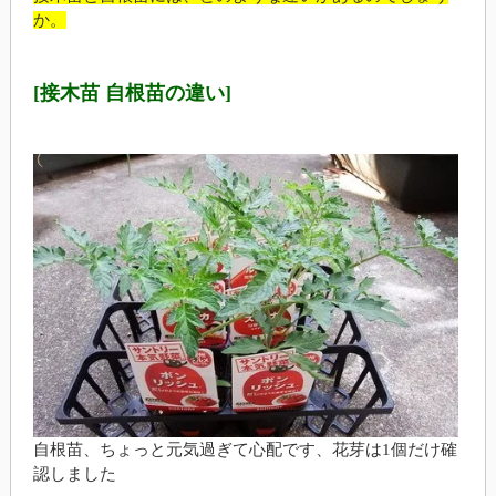
か。
[接木苗 自根苗の違い]
自根苗、ちょっと元気過ぎて心配です、花芽は1個だけ確
認しました