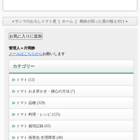
«
サンマのおろしトマト煮
｜
ホーム
｜
根鉢が回った苗の植え付け
»
管理人＝片岡静
メールはこちらから
お願いします
カテゴリー
トマト (12)
トマト わき芽かき・摘心の方法 (7)
トマト 品種 (329)
トマト 料理・レシピ (125)
トマト 栽培記録 (63)
トマト 病害虫 生理障害 (48)