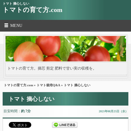
トマト 摘心しない
トマトの育て方.com
MENU
トマトの育て方。摘芯 剪定 肥料で甘い実の収穫を。
トマトの育て方.com
»
トマト栽培Q&A
» トマト 摘心しない
トマト 摘心しない
目安時間：
約 7分
2021年08月25日（水）