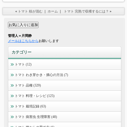
«
トマト 枝が混む
｜
ホーム
｜
トマト 完熟で収穫するには？
»
管理人＝片岡静
メールはこちらから
お願いします
カテゴリー
トマト (12)
トマト わき芽かき・摘心の方法 (7)
トマト 品種 (329)
トマト 料理・レシピ (125)
トマト 栽培記録 (63)
トマト 病害虫 生理障害 (48)