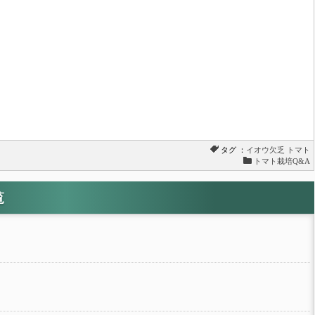
タグ ：
イオウ欠乏
トマト
トマト栽培Q&A
覧