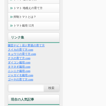
トマト 地植えの育て方
抑制トマトとは？
トマト栽培 12月
リンク集
園芸ナビ｜花と野菜の育て方
スイカの育て方.com
キュウリの育て方.com
ナスの育て方.com
ダイコン栽培.com
タマネギ栽培.com
ニンニク栽培.com
ジャガイモ栽培.com
ゴーヤの育て方.com
現在の人気記事