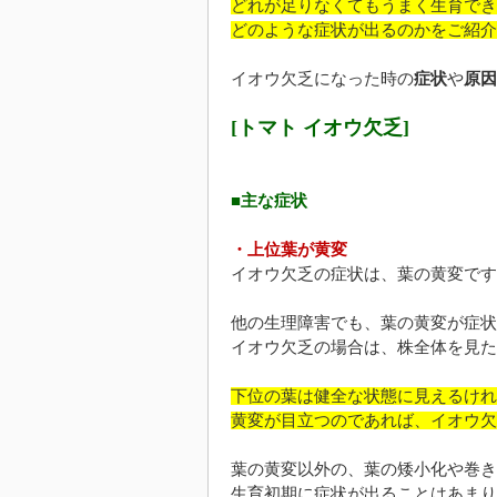
どれが足りなくてもうまく生育でき
どのような症状が出るのかをご紹介
イオウ欠乏になった時の
症状
や
原因
[トマト イオウ欠乏]
■主な症状
・上位葉が黄変
イオウ欠乏の症状は、葉の黄変です
他の生理障害でも、葉の黄変が症状
イオウ欠乏の場合は、株全体を見た
下位の葉は健全な状態に見えるけれ
黄変が目立つのであれば、イオウ欠
葉の黄変以外の、葉の矮小化や巻き
生育初期に症状が出ることはあまり