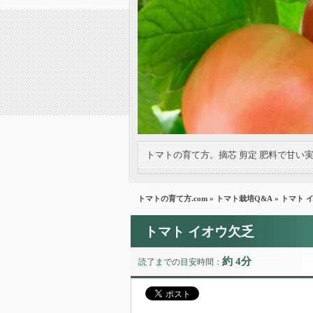
トマトの育て方。摘芯 剪定 肥料で甘い
トマトの育て方.com
»
トマト栽培Q&A
» トマト 
トマト イオウ欠乏
約 4分
読了までの目安時間：