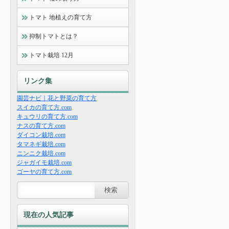
トマト 地植えの育て方
抑制トマトとは？
トマト栽培 12月
リンク集
園芸ナビ｜花と野菜の育て方
スイカの育て方.com
キュウリの育て方.com
ナスの育て方.com
ダイコン栽培.com
タマネギ栽培.com
ニンニク栽培.com
ジャガイモ栽培.com
ゴーヤの育て方.com
現在の人気記事