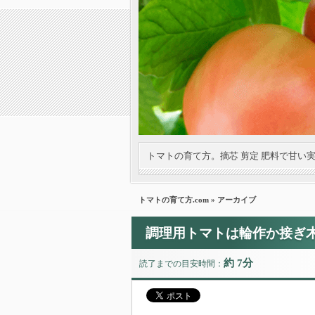
トマトの育て方。摘芯 剪定 肥料で甘い
トマトの育て方.com
» アーカイブ
調理用トマトは輪作か接ぎ
約 7分
読了までの目安時間：