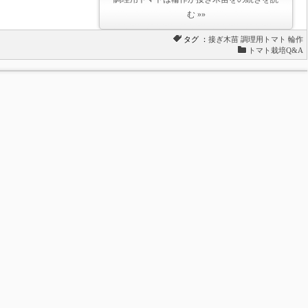
む »»
タグ ：
接ぎ木苗
調理用トマト
輪作
トマト栽培Q&A