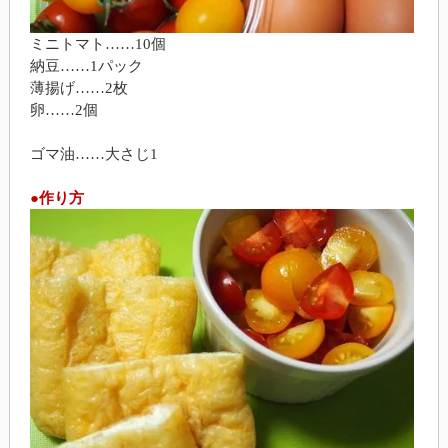
ミニトマト……10個
納豆……1パック
薄揚げ……2枚
卵……2個
ゴマ油……大さじ1
●作り方