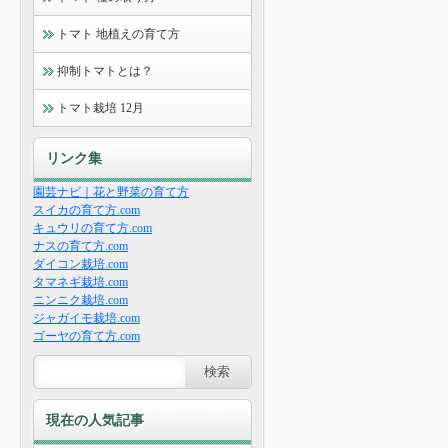
トマト 地植えの育て方
抑制トマトとは？
トマト栽培 12月
リンク集
園芸ナビ｜花と野菜の育て方
スイカの育て方.com
キュウリの育て方.com
ナスの育て方.com
ダイコン栽培.com
タマネギ栽培.com
ニンニク栽培.com
ジャガイモ栽培.com
ゴーヤの育て方.com
現在の人気記事