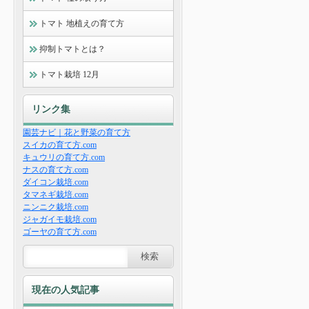
トマト 地植えの育て方
抑制トマトとは？
トマト栽培 12月
リンク集
園芸ナビ｜花と野菜の育て方
スイカの育て方.com
キュウリの育て方.com
ナスの育て方.com
ダイコン栽培.com
タマネギ栽培.com
ニンニク栽培.com
ジャガイモ栽培.com
ゴーヤの育て方.com
現在の人気記事