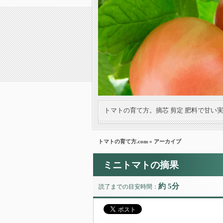
トマトの育て方。摘芯 剪定 肥料で甘い
トマトの育て方.com
» アーカイブ
ミニトマトの摘果
約 5分
読了までの目安時間：