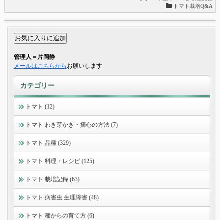
トマト栽培Q&A
管理人＝片岡静
メールはこちらから
お願いします
カテゴリー
トマト (12)
トマト わき芽かき・摘心の方法 (7)
トマト 品種 (329)
トマト 料理・レシピ (125)
トマト 栽培記録 (63)
トマト 病害虫 生理障害 (48)
トマト 種からの育て方 (6)