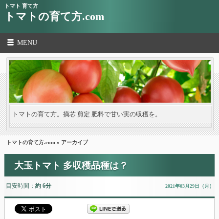
トマト 育て方
トマトの育て方.com
MENU
トマトの育て方。摘芯 剪定 肥料で甘い実の収穫を。
トマトの育て方.com
» アーカイブ
大玉トマト 多収穫品種は？
目安時間：
約 6分
2021年03月29日（月）