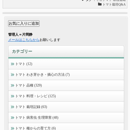
トマト栽培Q&A
管理人＝片岡静
メールはこちらから
お願いします
カテゴリー
トマト (12)
トマト わき芽かき・摘心の方法 (7)
トマト 品種 (329)
トマト 料理・レシピ (125)
トマト 栽培記録 (63)
トマト 病害虫 生理障害 (48)
トマト 種からの育て方 (6)