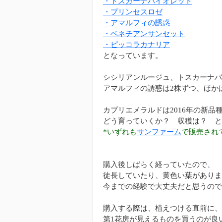
・トスカーナバイオレット
・プリンセスロゼ
・アマルフィの誘惑
・ベネチアンサンセット
・ピッコラカナリア
となっています。
シシリアンルージュ、トスカーナバ
アマルフィの誘惑は2株ずつ、ほか
カプリエメラルドは2016年の新
どう育っていくか？ 収穫は？ と
*いずれも
サンファーム
で販売され
購入後しばらく経っていたので、
徒長していたり、黄色い葉がありま
今までの経験で大丈夫だと思うので
購入する際は、植えつける直前に、
第1花房が見えるものを買うのが良