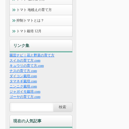
トマト 地植えの育て方
抑制トマトとは？
トマト栽培 12月
リンク集
園芸ナビ｜花と野菜の育て方
スイカの育て方.com
キュウリの育て方.com
ナスの育て方.com
ダイコン栽培.com
タマネギ栽培.com
ニンニク栽培.com
ジャガイモ栽培.com
ゴーヤの育て方.com
現在の人気記事