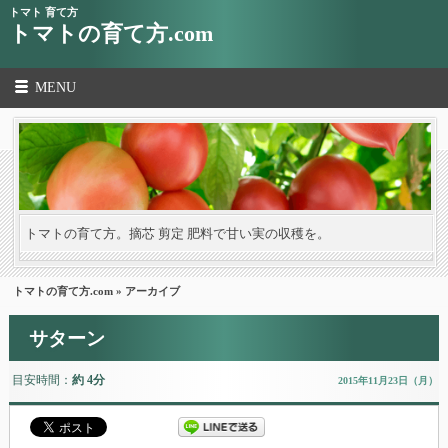
トマト 育て方
トマトの育て方.com
MENU
トマトの育て方。摘芯 剪定 肥料で甘い実の収穫を。
トマトの育て方.com
» アーカイブ
サターン
目安時間：
約 4分
2015年11月23日（月）