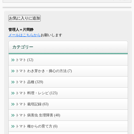
管理人＝片岡静
メールはこちらから
お願いします
カテゴリー
トマト (12)
トマト わき芽かき・摘心の方法 (7)
トマト 品種 (329)
トマト 料理・レシピ (125)
トマト 栽培記録 (63)
トマト 病害虫 生理障害 (48)
トマト 種からの育て方 (6)