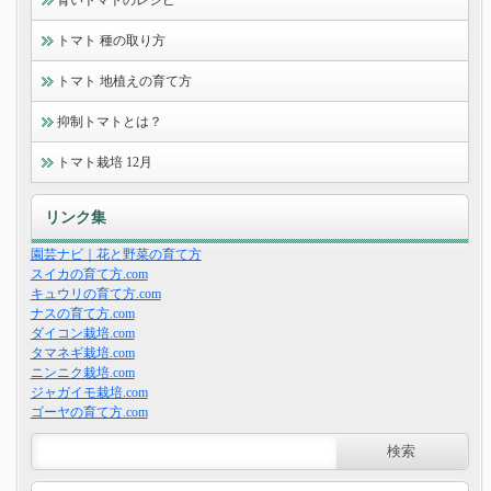
青いトマトのレシピ
トマト 種の取り方
トマト 地植えの育て方
抑制トマトとは？
トマト栽培 12月
リンク集
園芸ナビ｜花と野菜の育て方
スイカの育て方.com
キュウリの育て方.com
ナスの育て方.com
ダイコン栽培.com
タマネギ栽培.com
ニンニク栽培.com
ジャガイモ栽培.com
ゴーヤの育て方.com