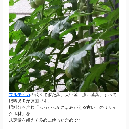
フルティカ
の茂り過ぎた葉、太い茎、濃い茎葉、すべて
肥料過多が原因です。
肥料分も含む「ふっかふかによみがえる古い土のリサイ
クル材」を
規定量を超えて多めに使ったためです