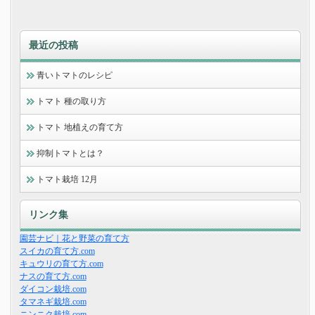
最近の投稿
青いトマトのレシピ
トマト 種の取り方
トマト 地植えの育て方
抑制トマトとは？
トマト栽培 12月
リンク集
園芸ナビ｜花と野菜の育て方
スイカの育て方.com
キュウリの育て方.com
ナスの育て方.com
ダイコン栽培.com
タマネギ栽培.com
ニンニク栽培.com