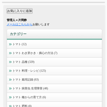
管理人＝片岡静
メールはこちらから
お願いします
カテゴリー
トマト (12)
トマト わき芽かき・摘心の方法 (7)
トマト 品種 (329)
トマト 料理・レシピ (125)
トマト 栽培記録 (63)
トマト 病害虫 生理障害 (48)
トマト 種からの育て方 (6)
トマト 肥料 (8)