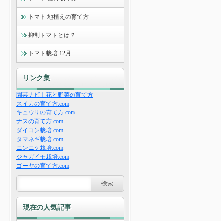
トマト 地植えの育て方
抑制トマトとは？
トマト栽培 12月
リンク集
園芸ナビ｜花と野菜の育て方
スイカの育て方.com
キュウリの育て方.com
ナスの育て方.com
ダイコン栽培.com
タマネギ栽培.com
ニンニク栽培.com
ジャガイモ栽培.com
ゴーヤの育て方.com
現在の人気記事