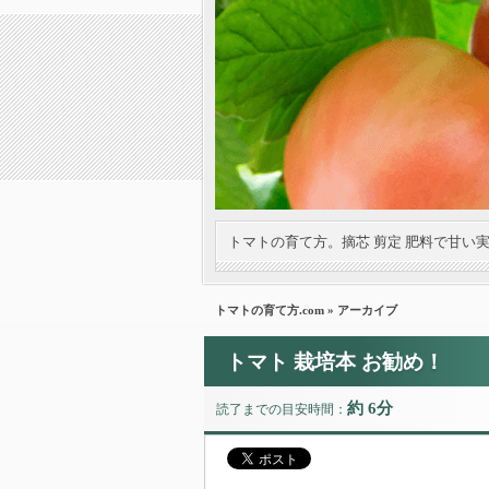
トマトの育て方。摘芯 剪定 肥料で甘い
トマトの育て方.com
» アーカイブ
トマト 栽培本 お勧め！
約 6分
読了までの目安時間：