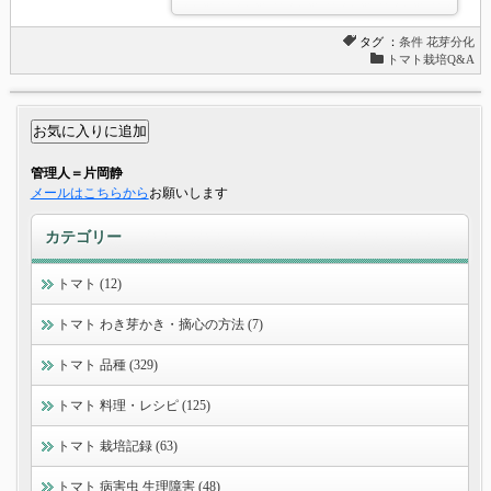
タグ ：
条件
花芽分化
トマト栽培Q&A
管理人＝片岡静
メールはこちらから
お願いします
カテゴリー
トマト (12)
トマト わき芽かき・摘心の方法 (7)
トマト 品種 (329)
トマト 料理・レシピ (125)
トマト 栽培記録 (63)
トマト 病害虫 生理障害 (48)