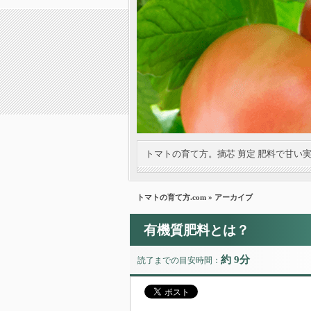
トマトの育て方。摘芯 剪定 肥料で甘い
トマトの育て方.com
» アーカイブ
有機質肥料とは？
約 9分
読了までの目安時間：