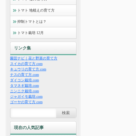
トマト 地植えの育て方
抑制トマトとは？
トマト栽培 12月
リンク集
園芸ナビ｜花と野菜の育て方
スイカの育て方.com
キュウリの育て方.com
ナスの育て方.com
ダイコン栽培.com
タマネギ栽培.com
ニンニク栽培.com
ジャガイモ栽培.com
ゴーヤの育て方.com
現在の人気記事