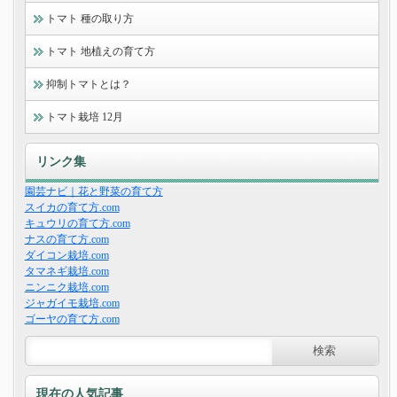
トマト 種の取り方
トマト 地植えの育て方
抑制トマトとは？
トマト栽培 12月
リンク集
園芸ナビ｜花と野菜の育て方
スイカの育て方.com
キュウリの育て方.com
ナスの育て方.com
ダイコン栽培.com
タマネギ栽培.com
ニンニク栽培.com
ジャガイモ栽培.com
ゴーヤの育て方.com
現在の人気記事