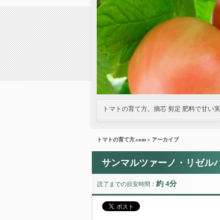
トマトの育て方。摘芯 剪定 肥料で甘い
トマトの育て方.com
» アーカイブ
サンマルツァーノ・リゼルバ
約 4分
読了までの目安時間：