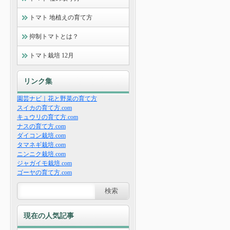
トマト 地植えの育て方
抑制トマトとは？
トマト栽培 12月
リンク集
園芸ナビ｜花と野菜の育て方
スイカの育て方.com
キュウリの育て方.com
ナスの育て方.com
ダイコン栽培.com
タマネギ栽培.com
ニンニク栽培.com
ジャガイモ栽培.com
ゴーヤの育て方.com
現在の人気記事