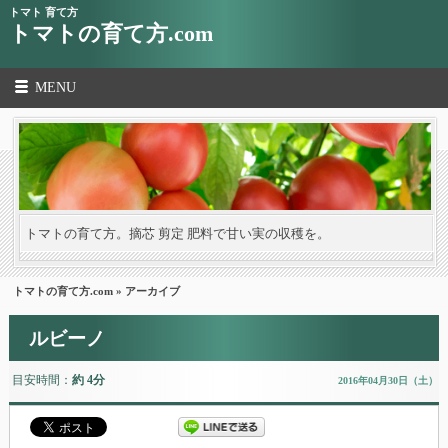
トマト 育て方
トマトの育て方.com
MENU
トマトの育て方。摘芯 剪定 肥料で甘い実の収穫を。
トマトの育て方.com
» アーカイブ
ルビーノ
目安時間：
約 4分
2016年04月30日（土）