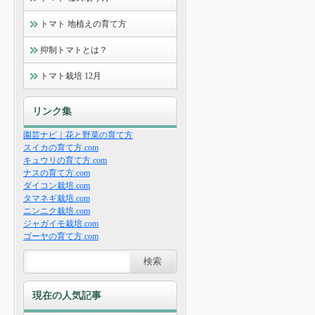
トマト 地植えの育て方
抑制トマトとは？
トマト栽培 12月
リンク集
園芸ナビ｜花と野菜の育て方
スイカの育て方.com
キュウリの育て方.com
ナスの育て方.com
ダイコン栽培.com
タマネギ栽培.com
ニンニク栽培.com
ジャガイモ栽培.com
ゴーヤの育て方.com
現在の人気記事