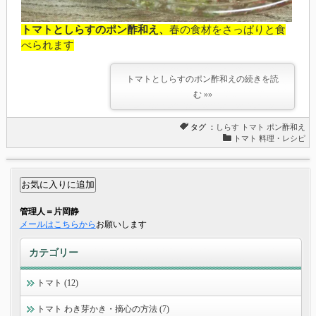
トマトとしらすのポン酢和え、
春の食材をさっぱりと食
べられます
トマトとしらすのポン酢和えの続きを読
む »»
タグ ：
しらす
トマト
ポン酢和え
トマト 料理・レシピ
管理人＝片岡静
メールはこちらから
お願いします
カテゴリー
トマト (12)
トマト わき芽かき・摘心の方法 (7)