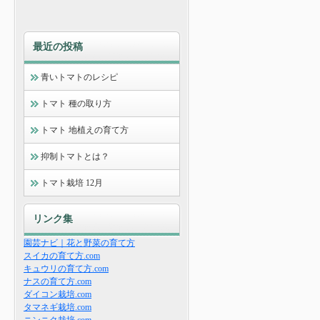
最近の投稿
青いトマトのレシピ
トマト 種の取り方
トマト 地植えの育て方
抑制トマトとは？
トマト栽培 12月
リンク集
園芸ナビ｜花と野菜の育て方
スイカの育て方.com
キュウリの育て方.com
ナスの育て方.com
ダイコン栽培.com
タマネギ栽培.com