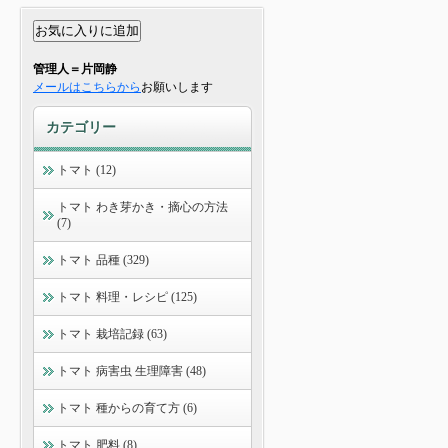
管理人＝片岡静
メールはこちらから
お願いします
カテゴリー
トマト (12)
トマト わき芽かき・摘心の方法
(7)
トマト 品種 (329)
トマト 料理・レシピ (125)
トマト 栽培記録 (63)
トマト 病害虫 生理障害 (48)
トマト 種からの育て方 (6)
トマト 肥料 (8)