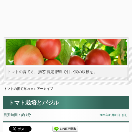
トマトの育て方。摘芯 剪定 肥料で甘い実の収穫を。
トマトの育て方.com
» アーカイブ
トマト栽培とバジル
目安時間：
約 4分
2021年05月09日（日）