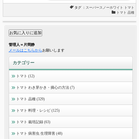
タグ ：
スーパースノーホワイト
トマト
トマト 品種
管理人＝片岡静
メールはこちらから
お願いします
カテゴリー
トマト (12)
トマト わき芽かき・摘心の方法 (7)
トマト 品種 (329)
トマト 料理・レシピ (125)
トマト 栽培記録 (63)
トマト 病害虫 生理障害 (48)