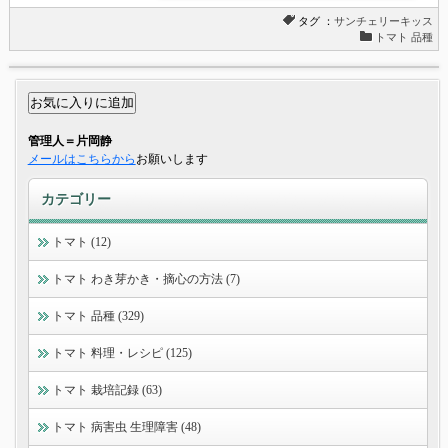
タグ ：
サンチェリーキッス
トマト 品種
管理人＝片岡静
メールはこちらから
お願いします
カテゴリー
トマト (12)
トマト わき芽かき・摘心の方法 (7)
トマト 品種 (329)
トマト 料理・レシピ (125)
トマト 栽培記録 (63)
トマト 病害虫 生理障害 (48)