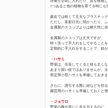
培養土を鉢に入れたり、苗を移植し
1つあると他の植物を育てる時にも
最近では軽くて丈夫なプラスチック
ただし、直射日光に弱かったり、ふ
金属製のスコップよりは耐久性に劣
金属製のスコップは丈夫ですが、
時々洗って手入れをしてやることを
定期的に手入れをすることで、錆が
・ハサミ
野菜は、生長してくると枝も太くな
あまり固い枝ではありませんが、太
剪定用小型ハサミを準備しておきま
さらに、誘引する際に紐などを切る
園芸用のハサミも準備しておくと便
・ジョウロ
野菜の種や苗にに水を与えるのに、