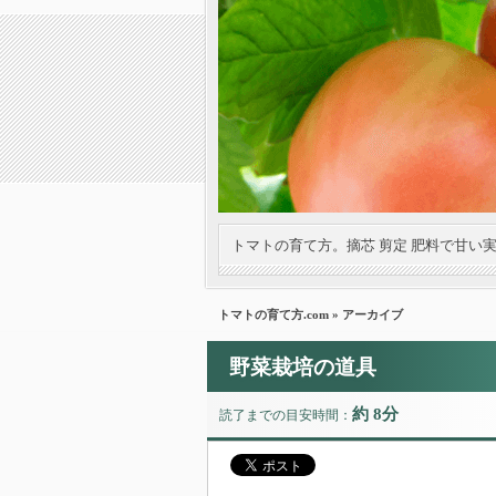
トマトの育て方。摘芯 剪定 肥料で甘い
トマトの育て方.com
» アーカイブ
野菜栽培の道具
約 8分
読了までの目安時間：