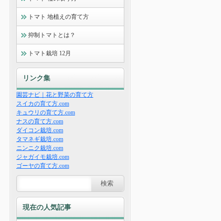
トマト 地植えの育て方
抑制トマトとは？
トマト栽培 12月
リンク集
園芸ナビ｜花と野菜の育て方
スイカの育て方.com
キュウリの育て方.com
ナスの育て方.com
ダイコン栽培.com
タマネギ栽培.com
ニンニク栽培.com
ジャガイモ栽培.com
ゴーヤの育て方.com
現在の人気記事