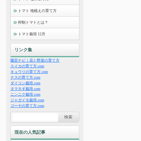
トマト 地植えの育て方
抑制トマトとは？
トマト栽培 12月
リンク集
園芸ナビ｜花と野菜の育て方
スイカの育て方.com
キュウリの育て方.com
ナスの育て方.com
ダイコン栽培.com
タマネギ栽培.com
ニンニク栽培.com
ジャガイモ栽培.com
ゴーヤの育て方.com
現在の人気記事