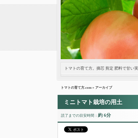
トマトの育て方。摘芯 剪定 肥料で甘い
トマトの育て方.com
» アーカイブ
ミニトマト栽培の用土
約 6分
読了までの目安時間：