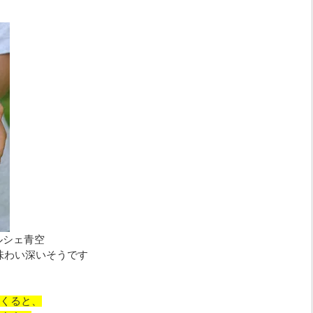
ルシェ青空
が味わい深いそうです
くると、