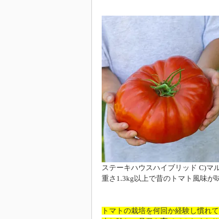
ステーキハウスハイブリッド C)マ
重さ1.3kg以上で昔のトマト風味
トマトの栽培を何回か経験し慣れて