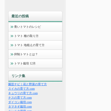
最近の投稿
青いトマトのレシピ
トマト 種の取り方
トマト 地植えの育て方
抑制トマトとは？
トマト栽培 12月
リンク集
園芸ナビ｜花と野菜の育て方
スイカの育て方.com
キュウリの育て方.com
ナスの育て方.com
ダイコン栽培.com
タマネギ栽培.com