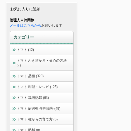
管理人＝片岡静
メールはこちらから
お願いします
カテゴリー
トマト (12)
トマト わき芽かき・摘心の方法
(7)
トマト 品種 (329)
トマト 料理・レシピ (125)
トマト 栽培記録 (63)
トマト 病害虫 生理障害 (48)
トマト 種からの育て方 (6)
トマト 肥料 (8)