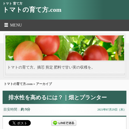
トマト 育て方
トマトの育て方.com
MENU
トマトの育て方。摘芯 剪定 肥料で甘い実の収穫を。
トマトの育て方.com
» アーカイブ
排水性を高めるには？｜畑とプランター
目安時間：
約 9分
2021年07月29日（木）