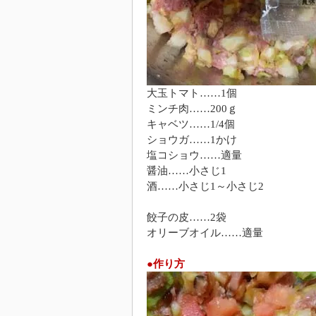
大玉トマト……1個
ミンチ肉……200ｇ
キャベツ……1/4個
ショウガ……1かけ
塩コショウ……適量
醤油……小さじ1
酒……小さじ1～小さじ2
餃子の皮……2袋
オリーブオイル……適量
●作り方