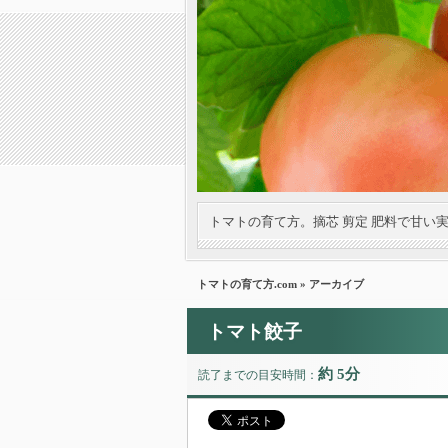
トマトの育て方。摘芯 剪定 肥料で甘い
トマトの育て方.com
» アーカイブ
トマト餃子
約 5分
読了までの目安時間：