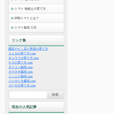
トマト 地植えの育て方
抑制トマトとは？
トマト栽培 12月
リンク集
園芸ナビ｜花と野菜の育て方
スイカの育て方.com
キュウリの育て方.com
ナスの育て方.com
ダイコン栽培.com
タマネギ栽培.com
ニンニク栽培.com
ジャガイモ栽培.com
ゴーヤの育て方.com
現在の人気記事