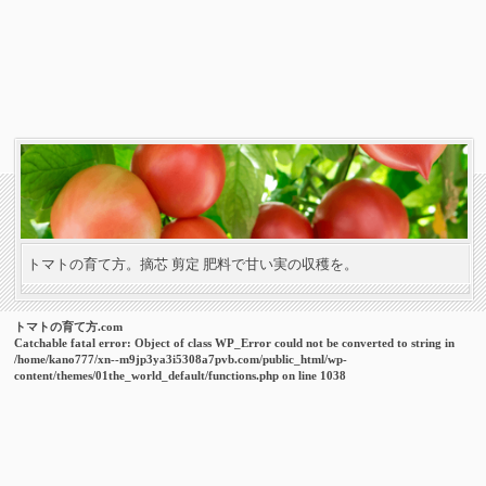
トマトの育て方。摘芯 剪定 肥料で甘い実の収穫を。
トマトの育て方.com
Catchable fatal error
: Object of class WP_Error could not be converted to string in
/home/kano777/xn--m9jp3ya3i5308a7pvb.com/public_html/wp-
content/themes/01the_world_default/functions.php
on line
1038